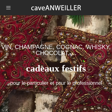
VIN, CHAMPAGNE, COGNAC, WHISKY,
CHOCOLAT, ...
cadeaux festifs
pour le particulier et pour le professionnel